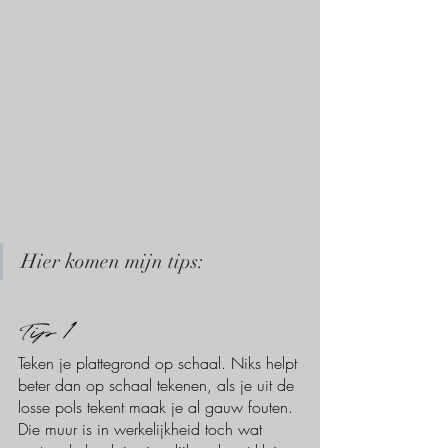
Hier komen mijn tips:
Tip 1
Teken je plattegrond op schaal. Niks helpt 
beter dan op schaal tekenen, als je uit de 
losse pols tekent maak je al gauw fouten. 
Die muur is in werkelijkheid toch wat 