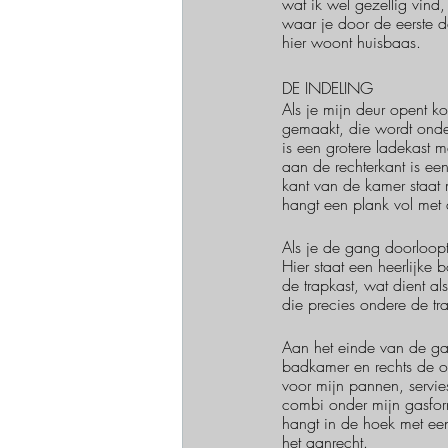
wat ik wel gezellig vind
waar je door de eerste de
hier woont huisbaas. 
DE INDELING
Als je mijn deur opent 
gemaakt, die wordt onder
is een grotere ladekast 
aan de rechterkant is ee
kant van de kamer staat 
hangt een plank vol met 
Als je de gang doorloopt 
Hier staat een heerlijke
de trapkast, wat dient a
die precies ondere de tr
Aan het einde van de ga
badkamer en rechts de o
voor mijn pannen, servi
combi onder mijn gasfor
hangt in de hoek met ee
het aanrecht.