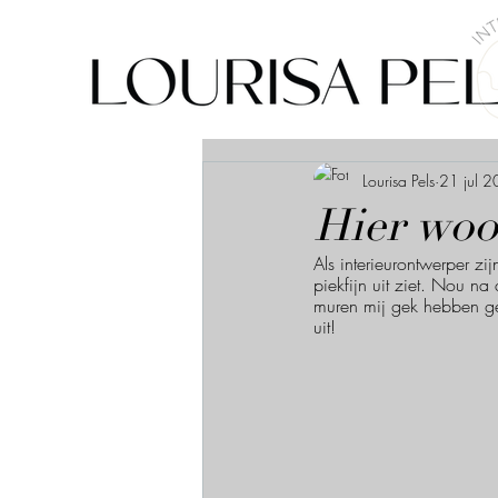
Lourisa Pels
21 jul 
Hier woo
Als interieurontwerper zi
piekfijn uit ziet. Nou na
muren mij gek hebben gem
uit! 