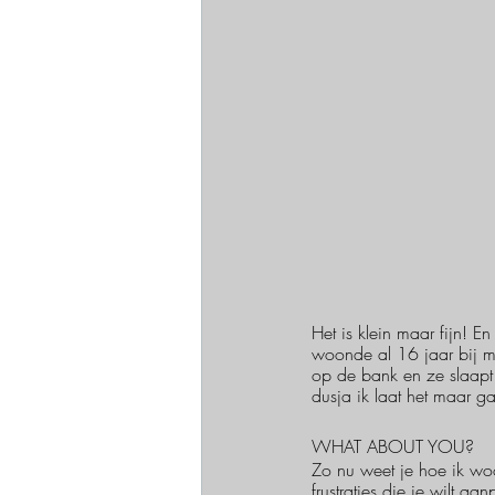
Het is klein maar fijn! 
woonde al 16 jaar bij mi
op de bank en ze slaapt b
dusja ik laat het maar ga
WHAT ABOUT YOU?
Zo nu weet je hoe ik woo
frustraties die je wilt a