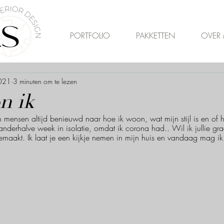
PORTFOLIO
PAKKETTEN
OVER 
2021
3 minuten om te lezen
n ik
jn mensen altijd benieuwd naar hoe ik woon, wat mijn stijl is en of h
 anderhalve week in isolatie, omdat ik corona had.. Wil ik jullie gra
aakt. Ik laat je een kijkje nemen in mijn huis en vandaag mag ik 