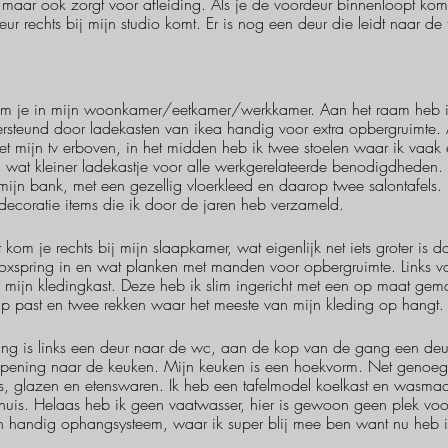
, maar ook zorgt voor afleiding. Als je de voordeur binnenloopt kom 
ur rechts bij mijn studio komt. Er is nog een deur die leidt naar de
kom je in mijn woonkamer/eetkamer/werkkamer. Aan het raam heb i
steund door ladekasten van ikea handig voor extra opbergruimte. 
met mijn tv erboven, in het midden heb ik twee stoelen waar ik vaak 
n wat kleiner ladekastje voor alle werkgerelateerde benodigdheden
mijn bank, met een gezellig vloerkleed en daarop twee salontafels
decoratie items die ik door de jaren heb verzameld.
kom je rechts bij mijn slaapkamer, wat eigenlijk net iets groter is 
 boxspring in en wat planken met manden voor opbergruimte. Links v
ls mijn kledingkast. Deze heb ik slim ingericht met een op maat gem
ap past en twee rekken waar het meeste van mijn kleding op hangt.
ng is links een deur naar de wc, aan de kop van de gang een deu
pening naar de keuken. Mijn keuken is een hoekvorm. Net genoeg
es, glazen en etenswaren. Ik heb een tafelmodel koelkast en wasma
nuis. Helaas heb ik geen vaatwasser, hier is gewoon geen plek voo
n handig ophangsysteem, waar ik super blij mee ben want nu heb i