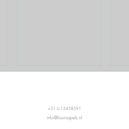
Contact
+31 6 13458591
info@lourisapel
s.nl
Waarom een
Ik b