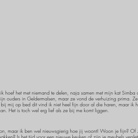
En ik hoef het met niemand te delen, naja samen met mijn kat Simba
jn ouders in Geldermalsen, maar ze vond de verhuizing prima. Ze l
ij mij op bed dit vind ik niet heel fijn door al die haren, maar ik
an. Het is toch wel erg lief als ze bij me komt liggen. 
n, maar ik ben wel nieuwsgierig hoe jij woont! Woon je fijn? Of z
anpakken? Is het tijd voor een nieuwe keuken of zijn je meubels versle