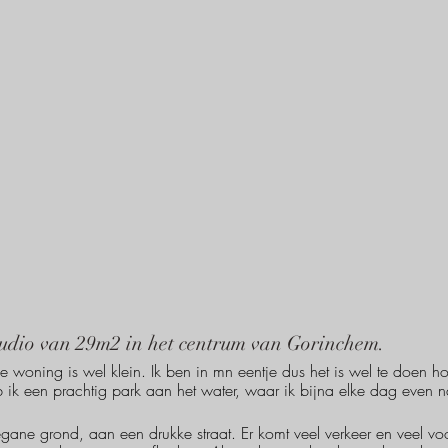
tudio van 29m2 in het centrum van Gorinchem. 
e woning is wel klein. Ik ben in mn eentje dus het is wel te doen hoo
 ik een prachtig park aan het water, waar ik bijna elke dag even n
ane grond, aan een drukke straat. Er komt veel verkeer en veel vo