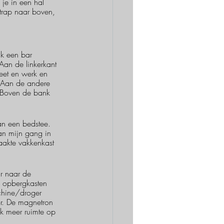
je in een hal 
 trap naar boven, 
k een bar 
Aan de linkerkant 
eet en werk en 
. Aan de andere 
. Boven de bank 
dan een bedstee. 
an mijn gang in 
aakte vakkenkast 
 
r naar de 
 opbergkasten 
chine/droger 
r. De magnetron 
k meer ruimte op 