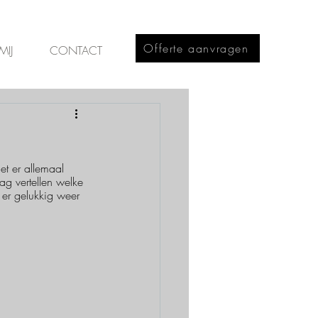
Offerte aanvragen
MIJ
CONTACT
et er allemaal 
ag vertellen welke 
er gelukkig weer 