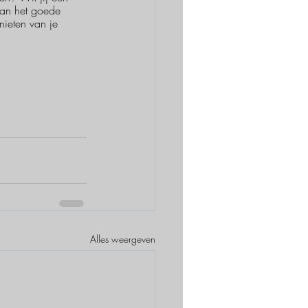
 aan het goede 
ieten van je 
Alles weergeven