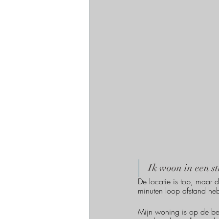
Ik woon in een s
De locatie is top, maar d
minuten loop afstand heb
Mijn woning is op de beg