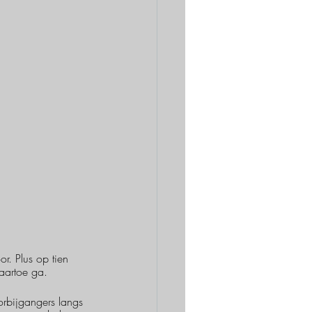
r. Plus op tien 
aartoe ga.
orbijgangers langs 