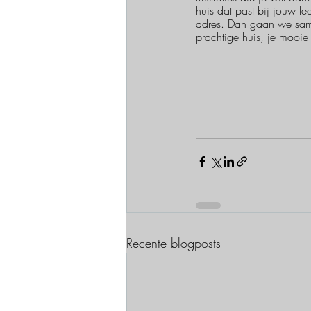
huis dat past bij jouw le
adres. Dan gaan we same
prachtige huis, je mooie 
Recente blogposts