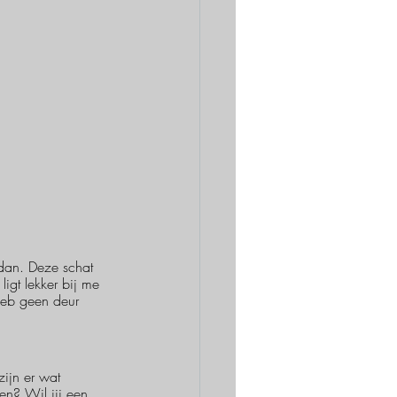
 dan. Deze schat 
igt lekker bij me 
 heb geen deur 
ijn er wat 
ten? Wil jij een 