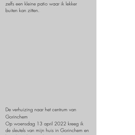
zelfs een kleine patio waar ik lekker 
buiten kan zitten. 
De verhuizing naar het centrum van 
Gorinchem
Op woensdag 13 april 2022 kreeg ik 
de sleutels van mijn huis in Gorinchem en 