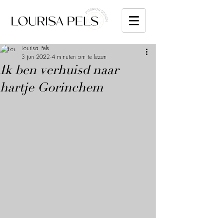
Lourisa Pels
3 jun 2022
4 minuten om te lezen
Ik ben verhuisd naar
hartje Gorinchem