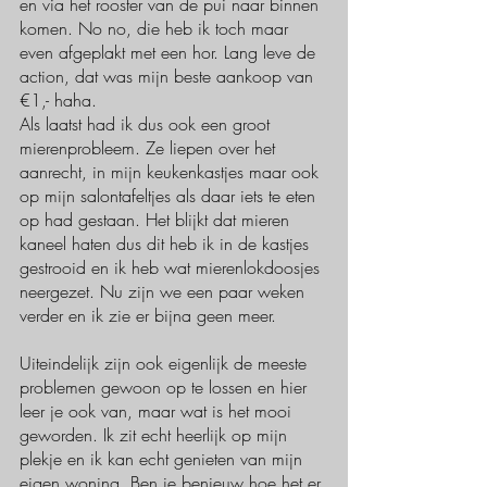
en via het rooster van de pui naar binnen 
komen. No no, die heb ik toch maar 
even afgeplakt met een hor. Lang leve de 
action, dat was mijn beste aankoop van 
€1,- haha. 
Als laatst had ik dus ook een groot 
mierenprobleem. Ze liepen over het 
aanrecht, in mijn keukenkastjes maar ook 
op mijn salontafeltjes als daar iets te eten 
op had gestaan. Het blijkt dat mieren 
kaneel haten dus dit heb ik in de kastjes 
gestrooid en ik heb wat mierenlokdoosjes 
neergezet. Nu zijn we een paar weken 
verder en ik zie er bijna geen meer.
Uiteindelijk zijn ook eigenlijk de meeste 
problemen gewoon op te lossen en hier 
leer je ook van, maar wat is het mooi 
geworden. Ik zit echt heerlijk op mijn 
plekje en ik kan echt genieten van mijn 
eigen woning. Ben je benieuw hoe het er 