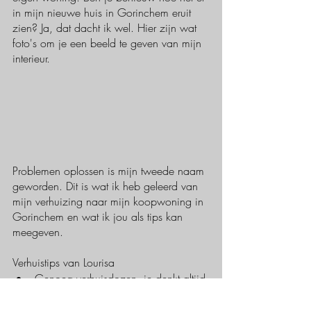
in mijn nieuwe huis in Gorinchem eruit 
zien? Ja, dat dacht ik wel. Hier zijn wat 
foto's om je een beeld te geven van mijn 
interieur. 
Problemen oplossen is mijn tweede naam 
geworden. Dit is wat ik heb geleerd van 
mijn verhuizing naar mijn koopwoning in 
Gorinchem en wat ik jou als tips kan 
meegeven.
Verhuistips van Lourisa
Genoeg verhuisdozen, je denkt altijd 
dat je minder spullen hebt dan dat je 
daadwerkelijk hebt.