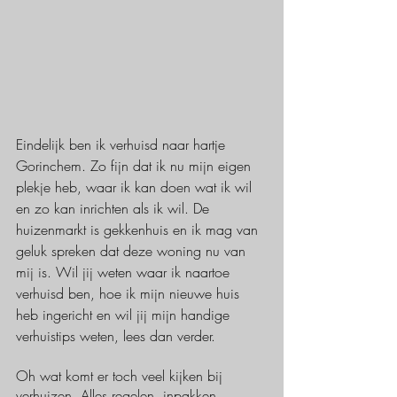
Eindelijk ben ik verhuisd naar hartje 
Gorinchem. Zo fijn dat ik nu mijn eigen 
plekje heb, waar ik kan doen wat ik wil 
en zo kan inrichten als ik wil. De 
huizenmarkt is gekkenhuis en ik mag van 
geluk spreken dat deze woning nu van 
mij is. Wil jij weten waar ik naartoe 
verhuisd ben, hoe ik mijn nieuwe huis 
heb ingericht en wil jij mijn handige 
verhuistips weten, lees dan verder. 
Oh wat komt er toch veel kijken bij 
verhuizen. Alles regelen, inpakken, 