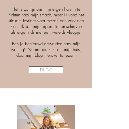
Het is zo fijn om mijn eigen huis in te
richten naar mijn smaak, maar ik vond het
stiekem lastiger voor mezelf dan voor een
klant. Ik kan mijn eigen stijl omschrijven
als eigentijds met een werelds vleugje.
Ben je benieuwd geworden naar mijn
woning? Neem een kijkje in mijn huis,
door mijn blog hierover te lezen.
BLOG