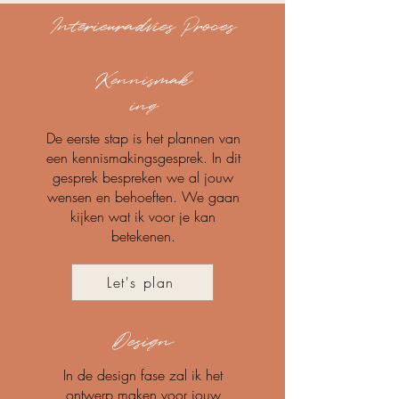
Interieuradvies Proces
Kennismak
ing
De eerste stap is het plannen van
een kennismakingsgesprek. In dit
gesprek bespreken we al jouw
wensen en behoeften. We gaan
kijken wat ik voor je kan
betekenen.
Let's plan
Design
In de design fase zal ik het
ontwerp maken voor jouw