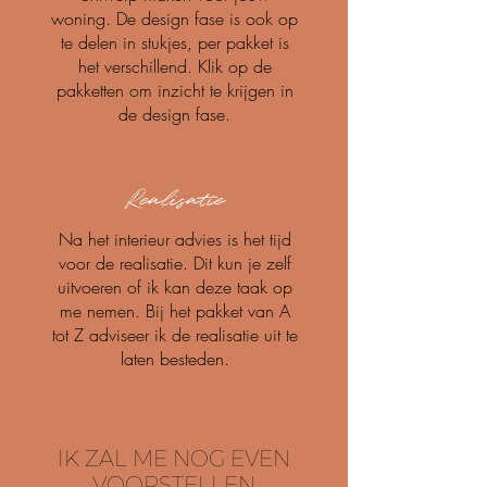
woning. De design fase is ook op
te delen in stukjes, per pakket is
het verschillend. Klik op de
pakketten om inzicht te krijgen in
de design fase.
Realisatie
Na het interieur advies is het tijd
voor de realisatie. Dit kun je zelf
uitvoeren of ik kan deze taak op
me nemen. Bij het pakket van A
tot Z adviseer ik de realisatie uit te
laten besteden.
IK ZAL ME NOG EVEN
VOORSTELLEN