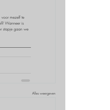
voor mezelf te 
el? Wanneer is 
or stapje gaan we 
Alles weergeven