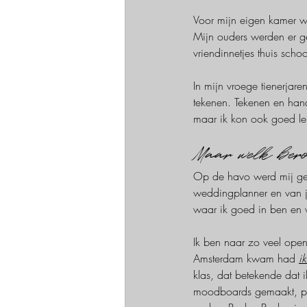
Voor mijn eigen kamer wa
Mijn ouders werden er g
vriendinnetjes thuis sch
In mijn vroege tienerjaren
tekenen. Tekenen en han
maar ik kon ook goed ler
Maar welk ber
Op de havo werd mij gev
weddingplanner en van ju
waar ik goed in ben en 
Ik ben naar zo veel open
Amsterdam kwam had
i
klas, dat betekende dat i
moodboards gemaakt, pla