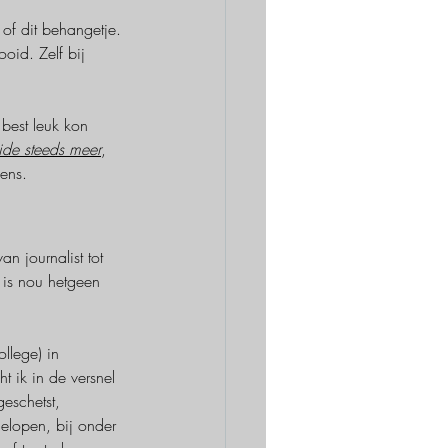
of dit behangetje. 
id. Zelf bij 
 best leuk kon 
eide steeds meer
, 
ens. 
 journalist tot 
 is nou hetgeen 
llege) in 
ik in de versnel 
eschetst, 
elopen, bij onder 