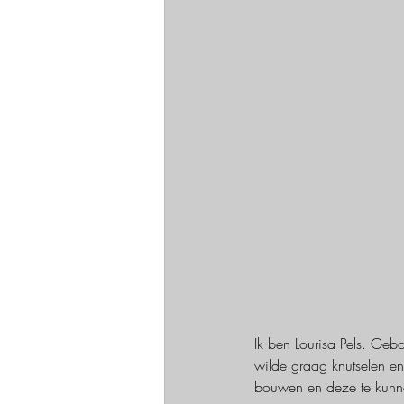
Ik ben Lourisa Pels. Geb
wilde graag knutselen en
bouwen en deze te kunne