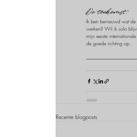
De toekomst.
Ik ben benieuwd wat de 
werken? Wil ik solo blij
mijn eerste internationa
de goede richting op.
Recente blogposts