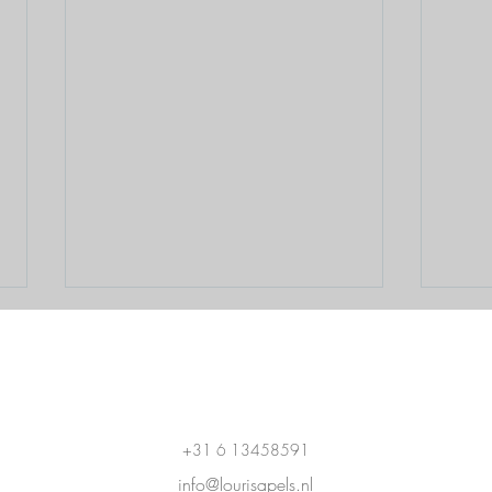
Contact
+31 6 13458591
info@lourisapel
s.nl