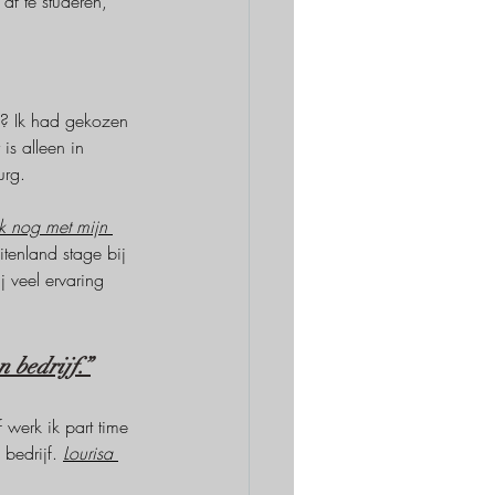
f te studeren, 
n? Ik had gekozen 
is alleen in 
urg.
k nog met mijn 
tenland stage bij 
 veel ervaring 
n bedrijf.”
werk ik part time 
bedrijf. 
Lourisa 