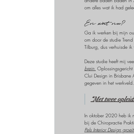
andere Baden Baden in A
om alles wat ik had gele
En wat nu? 
Ga ik werken bij mijn ou
om door de studie Trend 
Tilburg, dus verhuisde i
Deze studie heeft mij vee
brein.
 Oplossingsgericht 
Clui Design in Brisbane A
gegeven in het werkveld.
“Met twee opleidi
In oktober 2020 heb ik m
bij de Chiropractie Prakt
Pels Interior Design groe