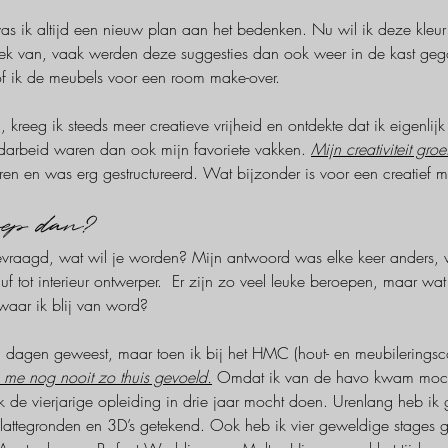
s ik altijd een nieuw plan aan het bedenken. Nu wil ik deze kleur 
ek van, vaak werden deze suggesties dan ook weer in de kast gegoo
oof ik de meubels voor een room make-over. 
, kreeg ik steeds meer creatieve vrijheid en ontdekte dat ik eigenlijk
darbeid waren dan ook mijn favoriete vakken. 
Mijn creativiteit gro
en en was erg gestructureerd. Wat bijzonder is voor een creatief m
oep dan?
raagd, wat wil je worden? Mijn antwoord was elke keer anders, van
f tot interieur ontwerper.  Er zijn zo veel leuke beroepen, maar wat
waar ik blij van word?
 dagen geweest, maar toen ik bij het HMC (hout- en meubileringsco
k me nog nooit zo thuis gevoeld.
Omdat ik van de havo kwam mocht 
k de vierjarige opleiding in drie jaar mocht doen. Urenlang heb ik g
ttegronden en 3D’s getekend. Ook heb ik vier geweldige stages g