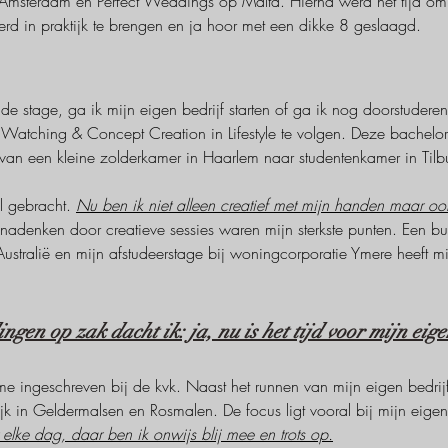
msterdam en Perfect Weddings op Malta. Hierna werd het tijd om a
erd in praktijk te brengen en ja hoor met een dikke 8 geslaagd.
de stage, ga ik mijn eigen bedrijf starten of ga ik nog doorstudere
Watching & Concept Creation in Lifestyle te volgen. Deze bachelor 
k van een kleine zolderkamer in Haarlem naar studentenkamer in Tilb
l gebracht. 
Nu ben ik niet alleen creatief met mijn handen maar oo
nadenken door creatieve sessies waren mijn sterkste punten. Een bui
ustralië en mijn afstudeerstage bij woningcorporatie Ymere heeft mij
   
ngen op zak dacht ik: ja, nu is het tijd voor mijn eige
e ingeschreven bij de kvk. Naast het runnen van mijn eigen bedrijf 
ijk in Geldermalsen en Rosmalen. De focus ligt vooral bij mijn eigen 
it elke dag, daar ben ik onwijs blij mee en trots op.