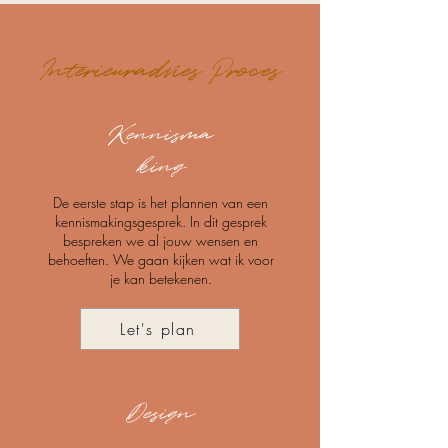
Interieuradvies Proces
Kennisma
king
De eerste stap is het plannen van een
kennismakingsgesprek. In dit gesprek
bespreken we al jouw wensen en
behoeften. We gaan kijken wat ik voor
je kan betekenen.
Let's plan
Design