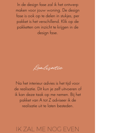
In de design fase zal ik het ontwerp
maken voor jouw woning. De design
fase is ook op te delen in stukjes, per
pakket is het verschillend. Klik op de
pakketten om inzicht te krijgen in de
design fase.
Realisatie
Na het interieur advies is het tijd voor
de realisatie. Dit kun je zelf uitvoeren of
ik kan deze taak op me nemen. Bij het
pakket van A tot Z adviseer ik de
realisatie uit te laten besteden.
IK ZAL ME NOG EVEN