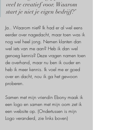
veel te creatief voor. Waarom 
start je niet je eigen bedrijf?’
Ja.. Waarom niet? Ik had er al wel eens 
eerder over nagedacht, maar toen was ik 
nog wel heel jong. Nemen klanten dan 
wel iets van me aan? Heb ik dan wel 
genoeg kennis? Deze vragen namen toen 
de overhand, maar nu ben ik ouder en 
heb ik meer kennis. Ik voel me er goed 
over en dacht, nou ik ga het gewoon 
proberen. 
Samen met mijn vriendin Ebony maak ik 
een logo en samen met mijn oom zet ik 
een website op. (Ondertussen is mijn 
Logo veranderd, zie links boven)