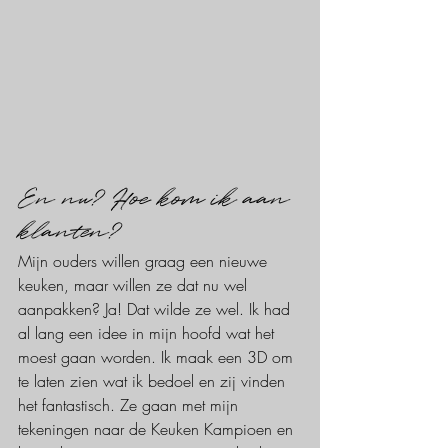
En nu? Hoe kom ik aan 
klanten? 
Mijn ouders willen graag een nieuwe 
keuken, maar willen ze dat nu wel 
aanpakken? Ja! Dat wilde ze wel. Ik had 
al lang een idee in mijn hoofd wat het 
moest gaan worden. Ik maak een 3D om 
te laten zien wat ik bedoel en zij vinden 
het fantastisch. Ze gaan met mijn 
tekeningen naar de Keuken Kampioen en 