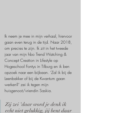
Ik neem je mee in mijn verhaal, hiervoor 
gaan even terug in de tijd. Naar 2018, 
om precies te zijn. Ik zit in het tweede 
jaar van mijn hbo Trend Watching & 
Concept Creation in Lifestyle op 
Hogeschool Fontys in Tilburg en ik ben 
opzoek naar een bijbaan. ‘Zal ik bij de 
Leenbakker of bij de Kwantum gaan 
werken?’ zei ik tegen mijn 
huisgenoot/vriendin Saskia. 
Zij zei ‘daar word je denk ik 
echt niet gelukkig, jij bent daar 