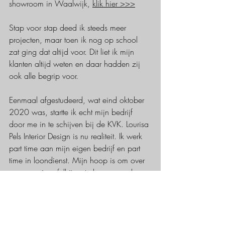
showroom in Waalwijk,
klik hier >>>
Stap voor stap deed ik steeds meer 
projecten, maar toen ik nog op school 
zat ging dat altijd voor. Dit liet ik mijn 
klanten altijd weten en daar hadden zij 
ook alle begrip voor.
Eenmaal afgestudeerd, wat eind oktober 
2020 was, startte ik echt mijn bedrijf 
door me in te schijven bij de KVK. Lourisa 
Pels Interior Design is nu realiteit. Ik werk 
part time aan mijn eigen bedrijf en part 
time in loondienst. Mijn hoop is om over 
een paar jaar full time te kunnen werken 
als interieur ontwerper. Blijf jij mijn 
progressie volgen? 