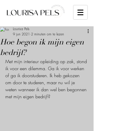
Lourisa Pels
9 jun 2021
2 minuten om te lezen
Hoe begon ik mijn eigen
bedrijf?
Met mijn interieur opleiding op zak, stond 
ik voor een dilemma. Ga ik voor werken 
of ga ik doorstuderen. Ik heb gekozen 
om door te studeren, maar nu wil je 
weten wanneer ik dan wel ben begonnen 
met mijn eigen bedrijf? 