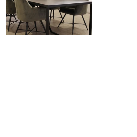
TESTIMONIAL
Jac van der Velden
Lourisa heeft onze showroom een nieuw
leven ingeblazen. Het was hoognodig
tijd dat de oude stellingen, waar
honderden schoenen worden getoond,
vervangen werden. Lourisa heeft hiervoor
op maat gemaakte stellingen, unieke
trapeze en showcase tafels ontworpen om